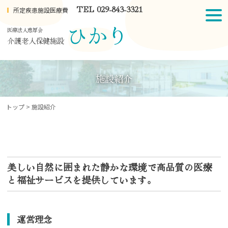
Skip
TEL 029-843-3321
所定疾患施設医療費
to
togg
content
navi
ひかり
医療法人慈厚会
介護老人保健施設
施設紹介
トップ
>
施設紹介
美しい自然に囲まれた静かな環境で高品質の医療
と福祉サービスを提供しています。
運営理念