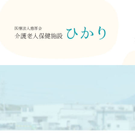
Skip
to
content
ひかり
医療法人慈厚会
介護老人保健施設